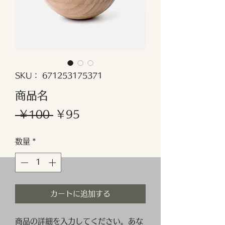
SKU： 671253175371
商品名
通
セ
 ￥100 
￥95
常
ー
数量
*
価
ル
格
価
格
カートに追加する
商品の詳細を入力してください。あな