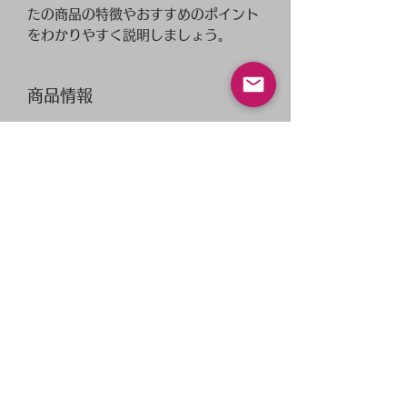
たの商品の特徴やおすすめのポイント
をわかりやすく説明しましょう。
商品情報
商品の詳細を入力してください。サイ
返品・返金ポリシー
ズ、素材、取扱説明に加え、商品の特
徴やおすすめのポイントなどを説明し
返品・返金規約を入力してください。
ましょう。
商品の配送について
商品にご満足いただけなかった場合の
返品・返金ポリシーと手順を説明しま
配送地域、料金、所要時間、梱包な
しょう。規約の内容を明確にすること
ど、商品の配送に関する情報を入力し
で、お客様の信頼を獲得し、安心して
てください。配送情報を明確にするこ
商品をご購入いただけます。
とで、お客様の信頼を獲得し、安心し
Kathy
て商品をご購入いただけます。
Lingerie Growth Consultant
lingeriestylist.kaori@gmail.com