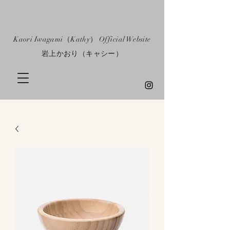
​Kaori Iwagami（Kathy） Official Website
​岩上かおり（キャシー）