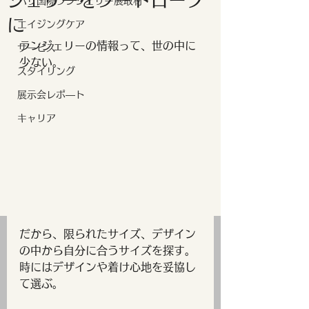
ジェリーをワードローブ
パリ国際ランジェリー展取材
に
エイジングケア
ランジェリーの情報って、世の中に
サービス
少ない。
スタイリング
展示会レポ―ト
キャリア
だから、限られたサイズ、デザイン
の中から自分に合うサイズを探す。
時にはデザインや着け心地を妥協し
て選ぶ。