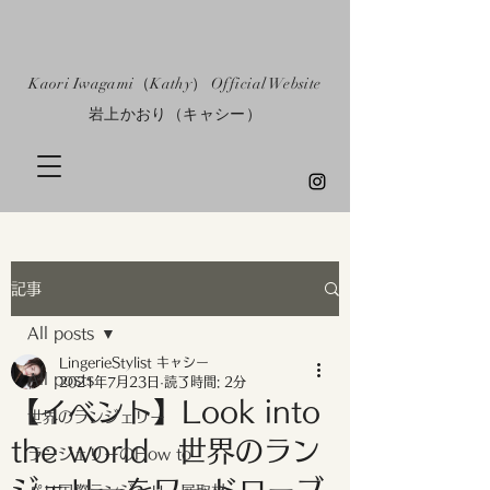
​Kaori Iwagami（Kathy） Official Website
​岩上かおり（キャシー）
記事
All posts
LingerieStylist キャシー
All posts
2021年7月23日
読了時間: 2分
【イベント】Look into
世界のランジェリー
the world 世界のラン
ランジェリーのHow to