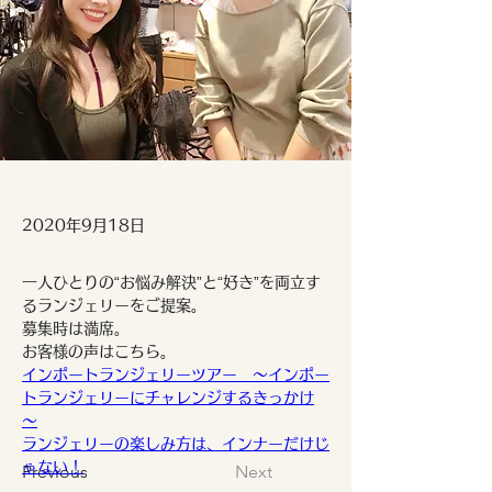
2020年9月18日
一人ひとりの“お悩み解決”と“好き”を両立す
るランジェリーをご提案。
募集時は満席。
お客様の声はこちら。
インポートランジェリーツアー　～インポー
トランジェリーにチャレンジするきっかけ
～
ランジェリーの楽しみ方は、インナーだけじ
ゃない！
Previous
Next